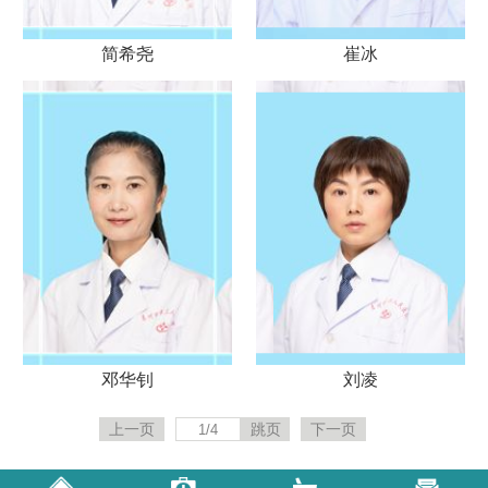
简希尧
崔冰
邓华钊
刘凌
上一页
下一页