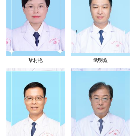
黎村艳
武明鑫