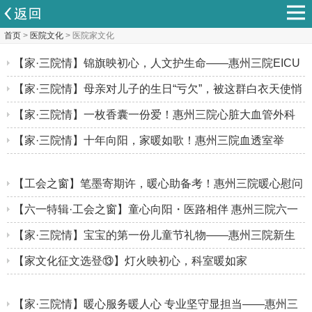
首页
>
医院文化
> 医院家文化
【家·三院情】锦旗映初心，人文护生命——惠州三院EICU
里一场跨越生死的温情守护
【家·三院情】母亲对儿子的生日“亏欠”，被这群白衣天使悄
悄填满了……
【家·三院情】一枚香囊一份爱！惠州三院心脏大血管外科
为患者送上“安康礼”
【家·三院情】十年向阳，家暖如歌！惠州三院血透室举
办“肾斗士”表彰大会
【工会之窗】笔墨寄期许，暖心助备考！惠州三院暖心慰问
护航中高考职工家庭
【六一特辑·工会之窗】童心向阳・医路相伴 惠州三院六一
亲子嘉年华圆满落幕，欢乐瞬间超暖心！
【家·三院情】宝宝的第一份儿童节礼物——惠州三院新生
儿科举办“心手相牵·爱伴新生”暖心活动
【家文化征文选登⑬】灯火映初心，科室暖如家
【家·三院情】暖心服务暖人心 专业坚守显担当——惠州三