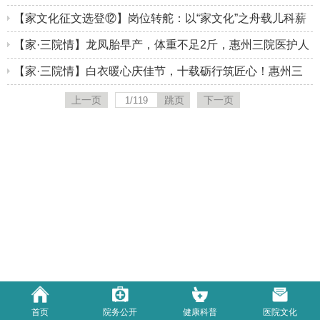
院药师以温情践行家文化
【家文化征文选登⑫】岗位转舵：以“家文化”之舟载儿科薪
火
【家·三院情】龙凤胎早产，体重不足2斤，惠州三院医护人
员紧急营救！
【家·三院情】白衣暖心庆佳节，十载砺行筑匠心！惠州三
院神经医学中心5·12国际护士节系列活动温情落幕
上一页
下一页
首页
院务公开
健康科普
医院文化